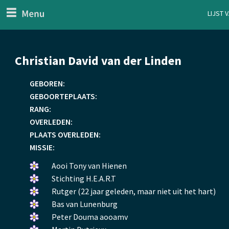
menu
Lijst 
ten Generaal
Overslaan
Christian David van der Linden
en
naar
GEBOREN:
de
GEBOORTEPLAATS:
inhoud
RANG:
gaan
OVERLEDEN:
PLAATS OVERLEDEN:
MISSIE:
Een
Aooi Tony van Hienen
bloemetje
Een
Stichting H.E.A.R.T
gelegd.
bloemetje
Een
Rutger (22 jaar geleden, maar niet uit het hart)
gelegd.
bloemetje
Een
Bas van Lunenburg
gelegd.
bloemetje
Een
Peter Douma aooamv