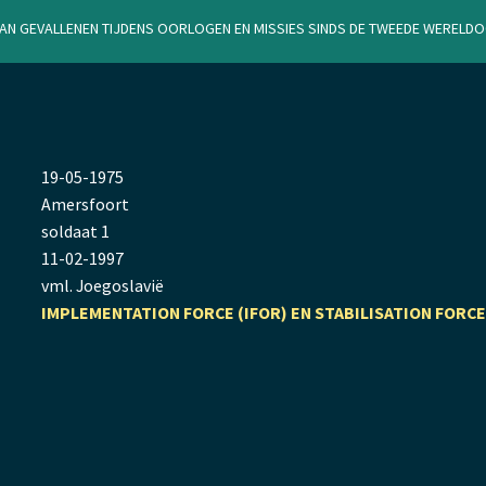
van gevallenen tijdens oorlogen en missies sinds de Tweede Werel
19
-
05
-
1975
Amersfoort
soldaat 1
11
-
02
-
1997
vml. Joegoslavië
IMPLEMENTATION FORCE (IFOR) EN STABILISATION FORCE