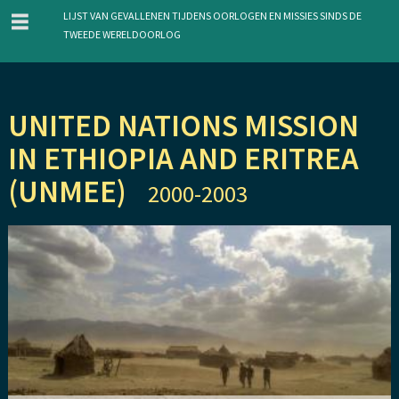
menu
Lijst van gevallenen tijdens oorlogen en missies sinds de
Tweede Wereldoorlog
Overslaan
UNITED NATIONS MISSION
en
IN ETHIOPIA AND ERITREA
naar
de
(UNMEE)
2000-2003
inhoud
gaan