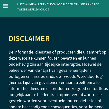
menu
Lijst van gevallenen tijdens oorlogen en missies sinds de
Tweede Wereldoorlog
Overslaan
en
DISCLAIMER
naar
de
De informatie, diensten of producten die u aantreft op
inhoud
deze website kunnen fouten bevatten en kunnen
gaan
onderhevig zijn aan tijdelijke interruptie. Hoewel de
beheerder van de "Lijst van gevallenen tijdens
oorlogen en missies sinds de Tweede Wereldoorlog"
(hierna: Lijst van gevallenen) ernaar streeft om alle
informatie, diensten en producten zo goed en foutloos
mogelijk aan te bieden, kan hij niet verantwoordelijk
gesteld worden voor eventuele fouten, defecten of
andere beschadigende consequenties, voortkomend