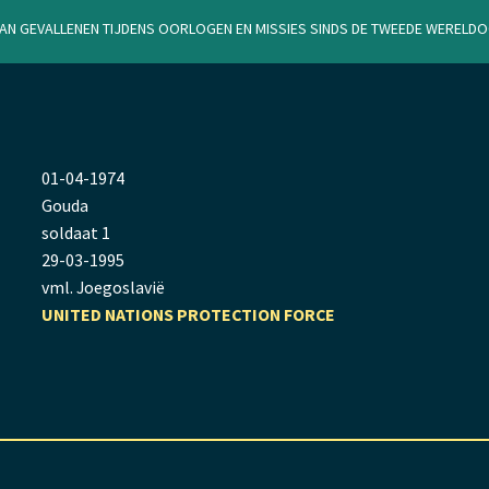
van gevallenen tijdens oorlogen en missies sinds de Tweede Werel
01
-
04
-
1974
Gouda
soldaat 1
29
-
03
-
1995
vml. Joegoslavië
UNITED NATIONS PROTECTION FORCE