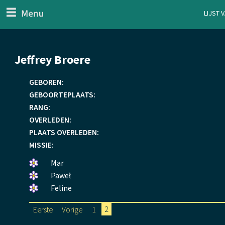
menu
Lijst 
ten Generaal
Overslaan
Jeffrey Broere
en
naar
GEBOREN:
de
GEBOORTEPLAATS:
inhoud
RANG:
gaan
OVERLEDEN:
PLAATS OVERLEDEN:
MISSIE:
Een
Mar
bloemetje
Een
Paweł
gelegd.
bloemetje
Een
Feline
gelegd.
bloemetje
Eerste
Eerste
Vorige
Vorige
Page
1
Huidige
2
Paginering
gelegd.
pagina
pagina
pagina