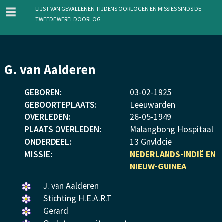
menu
Lijst van gevallenen tijdens oorlogen en missies sinds de
Tweede Wereldoorlog
Overslaan
G. van Aalderen
en
naar
GEBOREN:
03
-
02
-
1925
de
GEBOORTEPLAATS:
Leeuwarden
inhoud
OVERLEDEN:
26
-
05
-
1949
gaan
PLAATS OVERLEDEN:
Malangbong Hospitaal
ONDERDEEL:
13 Gnvldcie
MISSIE:
NEDERLANDS-INDIË EN
NIEUW-GUINEA
Een
J. van Aalderen
bloemetje
Een
Stichting H.E.A.R.T
gelegd.
bloemetje
Een
Gerard