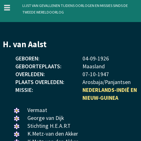
menu
Lijst van gevallenen tijdens oorlogen en missies sinds de
Tweede Wereldoorlog
Overslaan
H. van Aalst
en
naar
GEBOREN:
04
-
09
-
1926
de
GEBOORTEPLAATS:
Maasland
inhoud
OVERLEDEN:
07
-
10
-
1947
gaan
PLAATS OVERLEDEN:
Arosbaja/Panjantsen
MISSIE:
NEDERLANDS-INDIË EN
NIEUW-GUINEA
Een
Vermaat
bloemetje
Een
George van Dijk
gelegd.
bloemetje
Een
Stichting H.E.A.R.T
gelegd.
bloemetje
Een
K.Metz-van den Akker