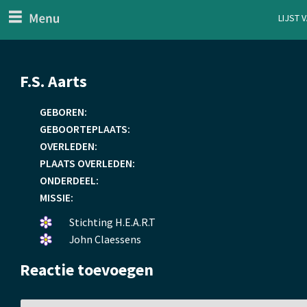
menu
Lijst 
ten Generaal
Overslaan
F.S. Aarts
en
naar
GEBOREN:
de
GEBOORTEPLAATS:
inhoud
OVERLEDEN:
gaan
PLAATS OVERLEDEN:
ONDERDEEL:
MISSIE:
Een
Stichting H.E.A.R.T
bloemetje
Een
John Claessens
gelegd.
bloemetje
Reactie toevoegen
gelegd.