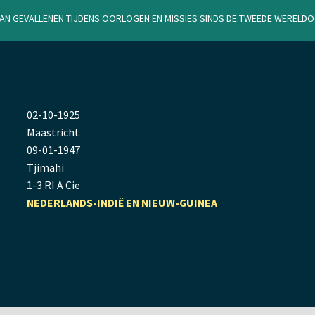
van gevallenen tijdens oorlogen en missies sinds de Tweede Werel
02
-
10
-
1925
Maastricht
09
-
01
-
1947
Tjimahi
1-3 RI A Cie
NEDERLANDS-INDIË EN NIEUW-GUINEA