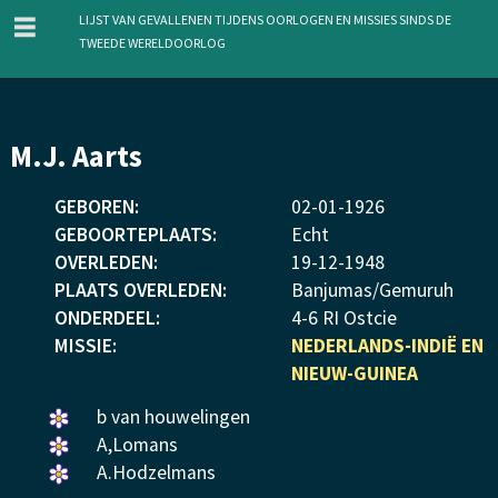
menu
Lijst van gevallenen tijdens oorlogen en missies sinds de
Tweede Wereldoorlog
Overslaan
M.J. Aarts
en
naar
GEBOREN:
02
-
01
-
1926
de
GEBOORTEPLAATS:
Echt
inhoud
OVERLEDEN:
19
-
12
-
1948
gaan
PLAATS OVERLEDEN:
Banjumas/Gemuruh
ONDERDEEL:
4-6 RI Ostcie
MISSIE:
NEDERLANDS-INDIË EN
NIEUW-GUINEA
Een
b van houwelingen
bloemetje
Een
A,Lomans
gelegd.
bloemetje
Een
A.Hodzelmans