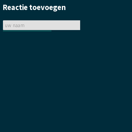
gelegd.
bloemetje
Reactie toevoegen
gelegd.