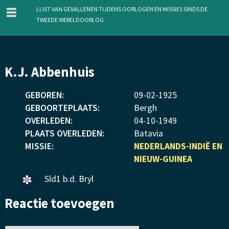
menu
Lijst van gevallenen tijdens oorlogen en missies sinds de
Tweede Wereldoorlog
Overslaan
K.J. Abbenhuis
en
naar
GEBOREN:
09
-
02
-
1925
de
GEBOORTEPLAATS:
Bergh
inhoud
OVERLEDEN:
04
-
10
-
1949
gaan
PLAATS OVERLEDEN:
Batavia
MISSIE:
NEDERLANDS-INDIË EN
NIEUW-GUINEA
Een
Sld1 b.d. Bryl
bloemetje
Reactie toevoegen
gelegd.