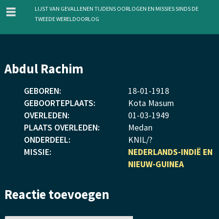
menu
Lijst van gevallenen tijdens oorlogen en missies sinds de
Tweede Wereldoorlog
Overslaan
Abdul Rachim
en
naar
GEBOREN:
18
-
01
-
1918
de
GEBOORTEPLAATS:
Kota Masum
inhoud
OVERLEDEN:
01
-
03
-
1949
gaan
PLAATS OVERLEDEN:
Medan
ONDERDEEL:
KNIL/?
MISSIE:
NEDERLANDS-INDIË EN
NIEUW-GUINEA
Reactie toevoegen