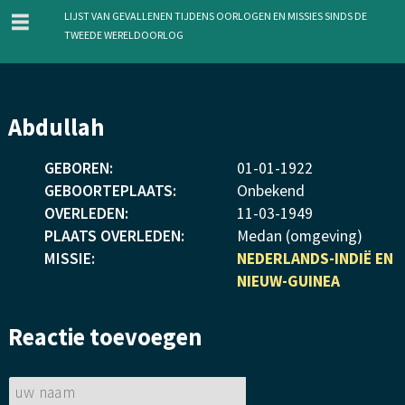
menu
Lijst van gevallenen tijdens oorlogen en missies sinds de
Tweede Wereldoorlog
Overslaan
Abdullah
en
naar
GEBOREN:
01
-
01
-
1922
de
GEBOORTEPLAATS:
Onbekend
inhoud
OVERLEDEN:
11
-
03
-
1949
gaan
PLAATS OVERLEDEN:
Medan (omgeving)
MISSIE:
NEDERLANDS-INDIË EN
NIEUW-GUINEA
Reactie toevoegen