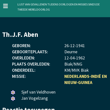
menu
Lijst van gevallenen tijdens oorlogen en missies sinds de
Tweede Wereldoorlog
Overslaan
Th.J.F. Aben
en
naar
GEBOREN:
26
-
12
-
1941
de
GEBOORTEPLAATS:
Deurne
inhoud
OVERLEDEN:
12
-
04
-
1962
gaan
PLAATS OVERLEDEN:
Biak/NNG
ONDERDEEL:
KM/MVK Biak
MISSIE:
NEDERLANDS-INDIË EN
NIEUW-GUINEA
Een
Sjef van Veldhoven
bloemetje
Een
Jan Vogelzang
gelegd.
bloemetje
Reactie toevoegen