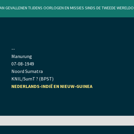
van gevallenen tijdens oorlogen en missies sinds de Tweede Werel
--
Manurung
07
-
08
-
1949
Noord Sumatra
KNIL/SumT ? (BPST)
NEDERLANDS-INDIË EN NIEUW-GUINEA