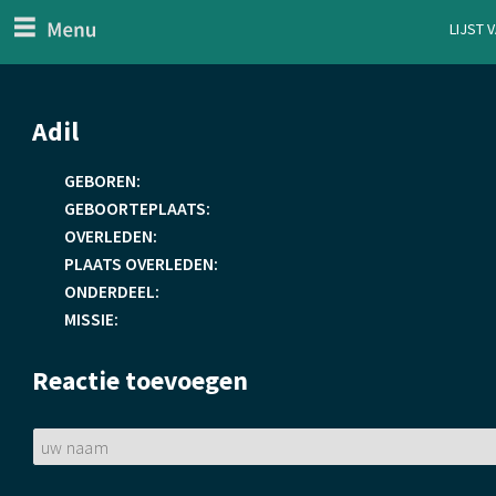
menu
Lijst 
ten Generaal
Overslaan
Adil
en
naar
GEBOREN:
de
GEBOORTEPLAATS:
inhoud
OVERLEDEN:
gaan
PLAATS OVERLEDEN:
ONDERDEEL:
MISSIE:
Reactie toevoegen