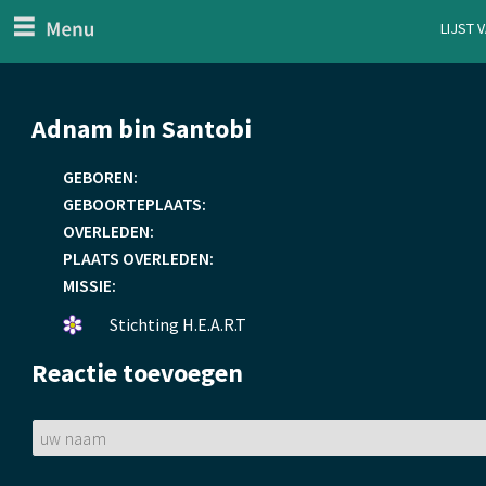
menu
Lijst 
ten Generaal
Overslaan
Adnam bin Santobi
en
naar
GEBOREN:
de
GEBOORTEPLAATS:
inhoud
OVERLEDEN:
gaan
PLAATS OVERLEDEN:
MISSIE:
Een
Stichting H.E.A.R.T
bloemetje
Reactie toevoegen
gelegd.