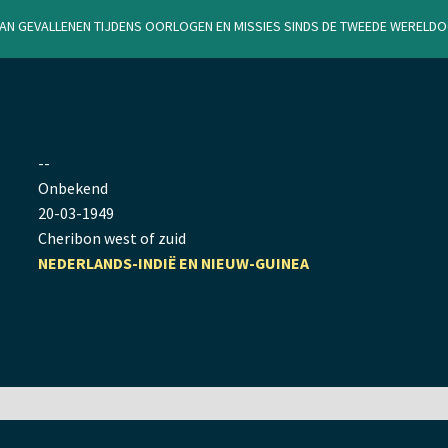
van gevallenen tijdens oorlogen en missies sinds de Tweede Werel
--
Onbekend
20
-
03
-
1949
Cheribon west of zuid
NEDERLANDS-INDIË EN NIEUW-GUINEA