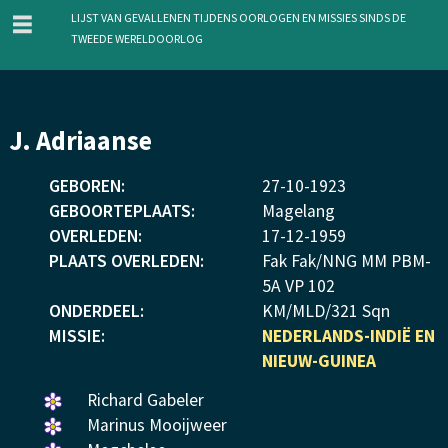
menu
Lijst van gevallenen tijdens oorlogen en missies sinds de
Tweede Wereldoorlog
Overslaan
J. Adriaanse
en
naar
GEBOREN:
27
-
10
-
1923
de
GEBOORTEPLAATS:
Magelang
inhoud
OVERLEDEN:
17
-
12
-
1959
gaan
PLAATS OVERLEDEN:
Fak Fak/NNG MM PBM-
5A VP 102
ONDERDEEL:
KM/MLD/321 Sqn
MISSIE:
NEDERLANDS-INDIË EN
NIEUW-GUINEA
Een
Richard Gabeler
bloemetje
Een
Marinus Mooijweer