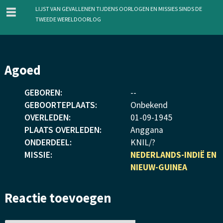
menu
Lijst van gevallenen tijdens oorlogen en missies sinds de
Tweede Wereldoorlog
Overslaan
Agoed
en
naar
GEBOREN:
--
de
GEBOORTEPLAATS:
Onbekend
inhoud
OVERLEDEN:
01
-
09
-
1945
gaan
PLAATS OVERLEDEN:
Anggana
ONDERDEEL:
KNIL/?
MISSIE:
NEDERLANDS-INDIË EN
NIEUW-GUINEA
Reactie toevoegen