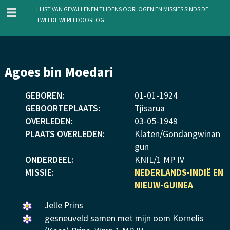
menu
Lijst van gevallenen tijdens oorlogen en missies sinds de
Tweede Wereldoorlog
Overslaan
Agoes bin Moedari
en
naar
GEBOREN:
01
-
01
-
1924
de
GEBOORTEPLAATS:
Tjisarua
inhoud
OVERLEDEN:
03
-
05
-
1949
gaan
PLAATS OVERLEDEN:
Klaten/Gondangwinan
gun
ONDERDEEL:
KNIL/1 MP IV
MISSIE:
NEDERLANDS-INDIË EN
NIEUW-GUINEA
Een
Jelle Prins
bloemetje
Een
gesneuveld samen met mijn oom Kornelis