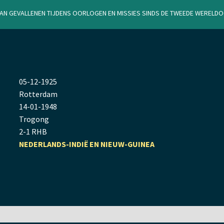
van gevallenen tijdens oorlogen en missies sinds de Tweede Werel
05
-
12
-
1925
Rotterdam
14
-
01
-
1948
Trogong
2-1 RHB
NEDERLANDS-INDIË EN NIEUW-GUINEA