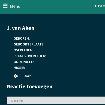
menu
Lijst 
ten Generaal
Overslaan
J. van Aken
en
naar
GEBOREN:
de
GEBOORTEPLAATS:
inhoud
OVERLEDEN:
gaan
PLAATS OVERLEDEN:
ONDERDEEL:
MISSIE:
Een
Bart
bloemetje
Reactie toevoegen
gelegd.