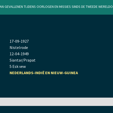
van gevallenen tijdens oorlogen en missies sinds de Tweede Werel
17
-
09
-
1927
Nistelrode
12
-
04
-
1949
Siantar/Prapat
5 Esk vew
NEDERLANDS-INDIË EN NIEUW-GUINEA