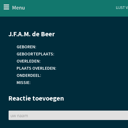
menu
Lijst 
ten Generaal
Overslaan
J.F.A.M. de Beer
en
naar
GEBOREN:
de
GEBOORTEPLAATS:
inhoud
OVERLEDEN:
gaan
PLAATS OVERLEDEN:
ONDERDEEL:
MISSIE:
Reactie toevoegen