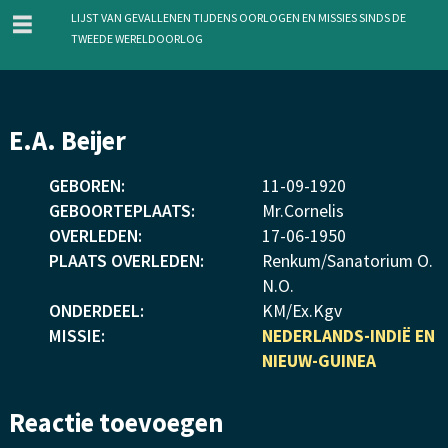
menu
Lijst van gevallenen tijdens oorlogen en missies sinds de
Tweede Wereldoorlog
Overslaan
E.A. Beijer
en
naar
GEBOREN:
11
-
09
-
1920
de
GEBOORTEPLAATS:
Mr.Cornelis
inhoud
OVERLEDEN:
17
-
06
-
1950
gaan
PLAATS OVERLEDEN:
Renkum/Sanatorium O.
N.O.
ONDERDEEL:
KM/Ex.Kgv
MISSIE:
NEDERLANDS-INDIË EN
NIEUW-GUINEA
Reactie toevoegen