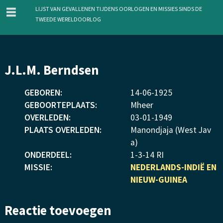
menu
Lijst van gevallenen tijdens oorlogen en missies sinds de
Tweede Wereldoorlog
Overslaan
J.L.M. Berndsen
en
naar
GEBOREN:
14
-
06
-
1925
de
GEBOORTEPLAATS:
Mheer
inhoud
OVERLEDEN:
03
-
01
-
1949
gaan
PLAATS OVERLEDEN:
Manondjaja (West Jav
a)
ONDERDEEL:
1-3-14 RI
MISSIE:
NEDERLANDS-INDIË EN
NIEUW-GUINEA
Reactie toevoegen