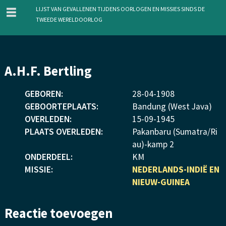
menu
Lijst van gevallenen tijdens oorlogen en missies sinds de
Tweede Wereldoorlog
Overslaan
A.H.F. Bertling
en
naar
GEBOREN:
28
-
04
-
1908
de
GEBOORTEPLAATS:
Bandung (West Java)
inhoud
OVERLEDEN:
15
-
09
-
1945
gaan
PLAATS OVERLEDEN:
Pakanbaru (Sumatra/Ri
au)-kamp 2
ONDERDEEL:
KM
MISSIE:
NEDERLANDS-INDIË EN
NIEUW-GUINEA
Reactie toevoegen