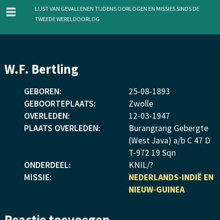
menu
Lijst van gevallenen tijdens oorlogen en missies sinds de
Tweede Wereldoorlog
Overslaan
W.F. Bertling
en
naar
GEBOREN:
25
-
08
-
1893
de
GEBOORTEPLAATS:
Zwolle
inhoud
OVERLEDEN:
12
-
03
-
1947
gaan
PLAATS OVERLEDEN:
Burangrang Gebergte
(West Java) a/b C 47 D
T-972 19 Sqn
ONDERDEEL:
KNIL/?
MISSIE:
NEDERLANDS-INDIË EN
NIEUW-GUINEA
Reactie toevoegen