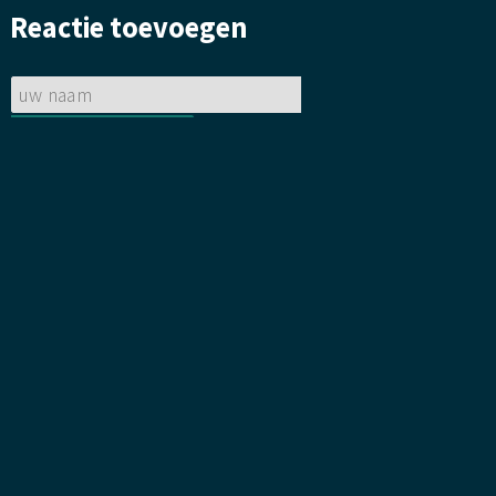
bloemetje
Reactie toevoegen
gelegd.