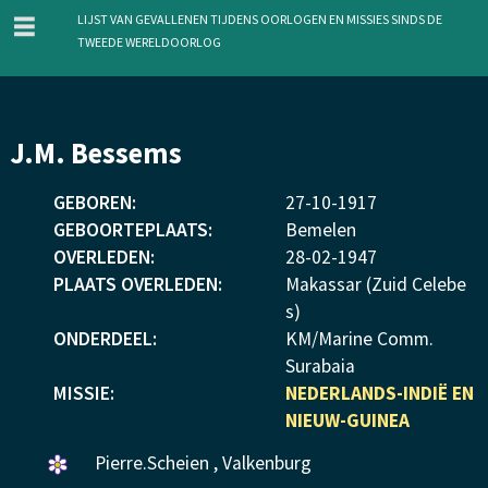
menu
Lijst van gevallenen tijdens oorlogen en missies sinds de
Tweede Wereldoorlog
Overslaan
J.M. Bessems
en
naar
GEBOREN:
27
-
10
-
1917
de
GEBOORTEPLAATS:
Bemelen
inhoud
OVERLEDEN:
28
-
02
-
1947
gaan
PLAATS OVERLEDEN:
Makassar (Zuid Celebe
s)
ONDERDEEL:
KM/Marine Comm.
Surabaia
MISSIE:
NEDERLANDS-INDIË EN
NIEUW-GUINEA
Een
Pierre.Scheien , Valkenburg