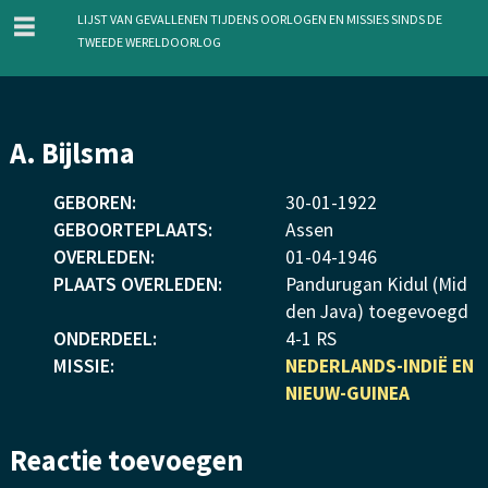
menu
Lijst van gevallenen tijdens oorlogen en missies sinds de
Tweede Wereldoorlog
Overslaan
A. Bijlsma
en
naar
GEBOREN:
30
-
01
-
1922
de
GEBOORTEPLAATS:
Assen
inhoud
OVERLEDEN:
01
-
04
-
1946
gaan
PLAATS OVERLEDEN:
Pandurugan Kidul (Mid
den Java) toegevoegd
ONDERDEEL:
4-1 RS
MISSIE:
NEDERLANDS-INDIË EN
NIEUW-GUINEA
Reactie toevoegen