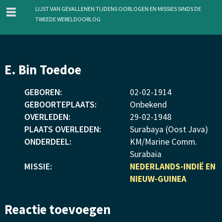
menu
Lijst van gevallenen tijdens oorlogen en missies sinds de
Tweede Wereldoorlog
Overslaan
E. Bin Toedoe
en
naar
GEBOREN:
02
-
02
-
1914
de
GEBOORTEPLAATS:
Onbekend
inhoud
OVERLEDEN:
29
-
02
-
1948
gaan
PLAATS OVERLEDEN:
Surabaya (Oost Java)
ONDERDEEL:
KM/Marine Comm.
Surabaia
MISSIE:
NEDERLANDS-INDIË EN
NIEUW-GUINEA
Reactie toevoegen