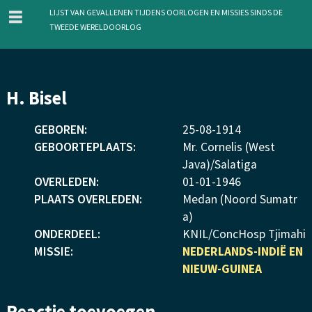
menu
Lijst van gevallenen tijdens oorlogen en missies sinds de
Tweede Wereldoorlog
Overslaan
H. Bisel
en
naar
GEBOREN:
25
-
08
-
1914
de
GEBOORTEPLAATS:
Mr. Cornelis (West
inhoud
Java)/Salatiga
gaan
OVERLEDEN:
01
-
01
-
1946
PLAATS OVERLEDEN:
Medan (Noord Sumatr
a)
ONDERDEEL:
KNIL/ConcHosp Tjimahi
MISSIE:
NEDERLANDS-INDIË EN
NIEUW-GUINEA
Reactie toevoegen