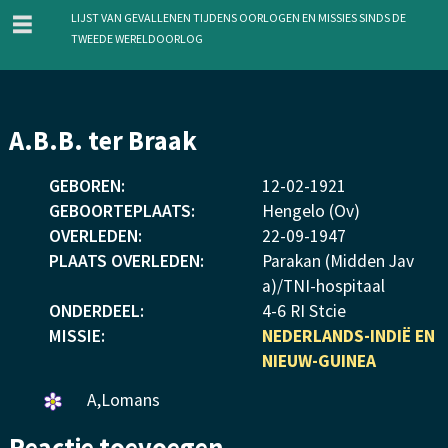
menu
Lijst van gevallenen tijdens oorlogen en missies sinds de
Tweede Wereldoorlog
Overslaan
A.B.B. ter Braak
en
naar
GEBOREN:
12
-
02
-
1921
de
GEBOORTEPLAATS:
Hengelo (Ov)
inhoud
OVERLEDEN:
22
-
09
-
1947
gaan
PLAATS OVERLEDEN:
Parakan (Midden Jav
a)/TNI-hospitaal
ONDERDEEL:
4-6 RI Stcie
MISSIE:
NEDERLANDS-INDIË EN
NIEUW-GUINEA
Een
A,Lomans
bloemetje
Reactie toevoegen