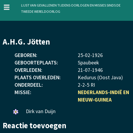
menu
Lijst van gevallenen tijdens oorlogen en missies sinds de
Tweede Wereldoorlog
Overslaan
A.H.G. Jötten
en
naar
GEBOREN:
25
-
02
-
1926
de
GEBOORTEPLAATS:
Spaubeek
inhoud
OVERLEDEN:
21
-
07
-
1946
gaan
PLAATS OVERLEDEN:
Kedurus (Oost Java)
ONDERDEEL:
2-2-5 RI
MISSIE:
NEDERLANDS-INDIË EN
NIEUW-GUINEA
Een
Dirk van Duijn
bloemetje
Reactie toevoegen
gelegd.