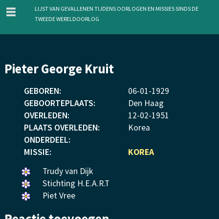
menu
Lijst van gevallenen tijdens oorlogen en missies sinds de
Tweede Wereldoorlog
Overslaan
Pieter George Kruit
en
naar
GEBOREN:
06
-
01
-
1929
de
GEBOORTEPLAATS:
Den Haag
inhoud
OVERLEDEN:
12
-
02
-
1951
gaan
PLAATS OVERLEDEN:
Korea
ONDERDEEL:
MISSIE:
KOREA
Een
Trudy van Dijk
bloemetje
Een
Stichting H.E.A.R.T
gelegd.
bloemetje
Een
Piet Vree
gelegd.
bloemetje
Reactie toevoegen