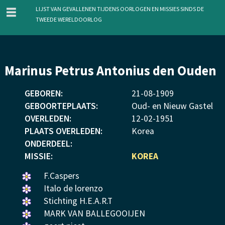
menu
Lijst van gevallenen tijdens oorlogen en missies sinds de
Tweede Wereldoorlog
Overslaan
Marinus Petrus Antonius den Ouden
en
naar
GEBOREN:
21
-
08
-
1909
de
GEBOORTEPLAATS:
Oud- en Nieuw Gastel
inhoud
OVERLEDEN:
12
-
02
-
1951
gaan
PLAATS OVERLEDEN:
Korea
ONDERDEEL:
MISSIE:
KOREA
Een
F.Caspers
bloemetje
Een
Italo de lorenzo
gelegd.
bloemetje
Een
Stichting H.E.A.R.T
gelegd.
bloemetje
Een
MARK VAN BALLEGOOIJEN