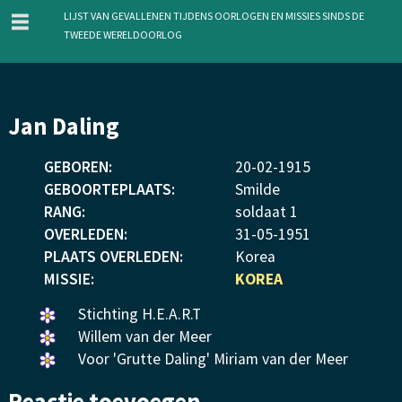
menu
Lijst van gevallenen tijdens oorlogen en missies sinds de
Tweede Wereldoorlog
Overslaan
Jan Daling
en
naar
GEBOREN:
20
-
02
-
1915
de
GEBOORTEPLAATS:
Smilde
inhoud
RANG:
soldaat 1
gaan
OVERLEDEN:
31
-
05
-
1951
PLAATS OVERLEDEN:
Korea
MISSIE:
KOREA
Een
Stichting H.E.A.R.T
bloemetje
Een
Willem van der Meer
gelegd.
bloemetje
Een
Voor 'Grutte Daling' Miriam van der Meer
gelegd.
bloemetje
Reactie toevoegen