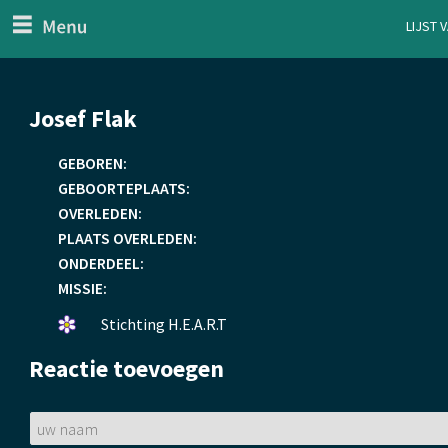
menu
Lijst 
ten Generaal
Overslaan
Josef Flak
en
naar
GEBOREN:
de
GEBOORTEPLAATS:
inhoud
OVERLEDEN:
gaan
PLAATS OVERLEDEN:
ONDERDEEL:
MISSIE:
Een
Stichting H.E.A.R.T
bloemetje
Reactie toevoegen
gelegd.