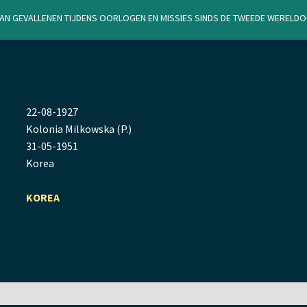
van gevallenen tijdens oorlogen en missies sinds de Tweede Werel
22
-
08
-
1927
Kolonia Milkowska (P.)
31
-
05
-
1951
Korea
KOREA