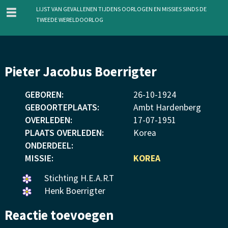
menu
Lijst van gevallenen tijdens oorlogen en missies sinds de
Tweede Wereldoorlog
Overslaan
Pieter Jacobus Boerrigter
en
naar
GEBOREN:
26
-
10
-
1924
de
GEBOORTEPLAATS:
Ambt Hardenberg
inhoud
OVERLEDEN:
17
-
07
-
1951
gaan
PLAATS OVERLEDEN:
Korea
ONDERDEEL:
MISSIE:
KOREA
Een
Stichting H.E.A.R.T
bloemetje
Een
Henk Boerrigter
gelegd.
bloemetje
Reactie toevoegen
gelegd.