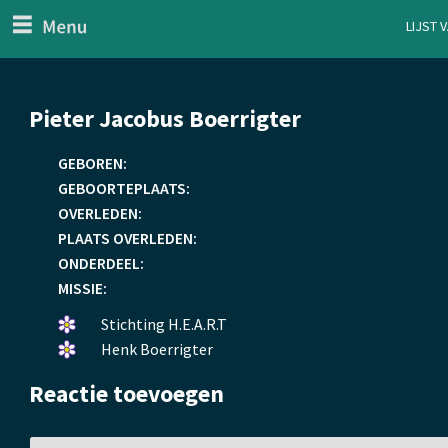
menu
Lijst 
ten Generaal
Overslaan
Pieter Jacobus Boerrigter
en
naar
GEBOREN:
de
GEBOORTEPLAATS:
inhoud
OVERLEDEN:
gaan
PLAATS OVERLEDEN:
ONDERDEEL:
MISSIE:
Een
Stichting H.E.A.R.T
bloemetje
Een
Henk Boerrigter
gelegd.
bloemetje
Reactie toevoegen
gelegd.