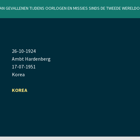
van gevallenen tijdens oorlogen en missies sinds de Tweede Werel
26
-
10
-
1924
Ambt Hardenberg
17
-
07
-
1951
Korea
KOREA