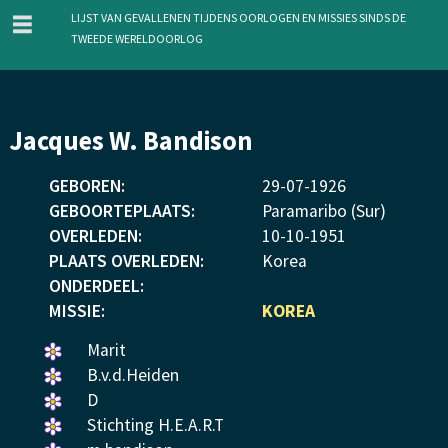
menu
Lijst van gevallenen tijdens oorlogen en missies sinds de
Tweede Wereldoorlog
Overslaan
Jacques W. Bandison
en
naar
GEBOREN:
29
-
07
-
1926
de
GEBOORTEPLAATS:
Paramaribo (Sur)
inhoud
OVERLEDEN:
10
-
10
-
1951
gaan
PLAATS OVERLEDEN:
Korea
ONDERDEEL:
MISSIE:
KOREA
Een
Marit
bloemetje
Een
B.v.d.Heiden
gelegd.
bloemetje
Een
D
gelegd.
bloemetje
Een
Stichting H.E.A.R.T