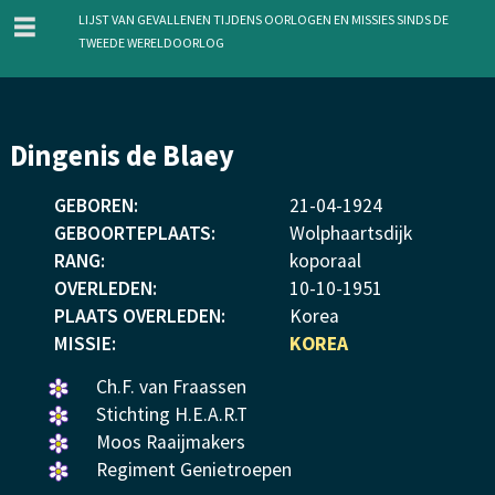
menu
Lijst van gevallenen tijdens oorlogen en missies sinds de
Tweede Wereldoorlog
Overslaan
Dingenis de Blaey
en
naar
GEBOREN:
21
-
04
-
1924
de
GEBOORTEPLAATS:
Wolphaartsdijk
inhoud
RANG:
koporaal
gaan
OVERLEDEN:
10
-
10
-
1951
PLAATS OVERLEDEN:
Korea
MISSIE:
KOREA
Een
Ch.F. van Fraassen
bloemetje
Een
Stichting H.E.A.R.T
gelegd.
bloemetje
Een
Moos Raaijmakers
gelegd.
bloemetje
Een
Regiment Genietroepen