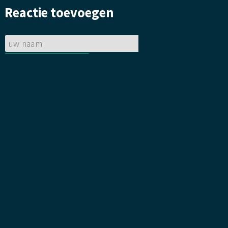
gelegd.
bloemetje
Reactie toevoegen
gelegd.