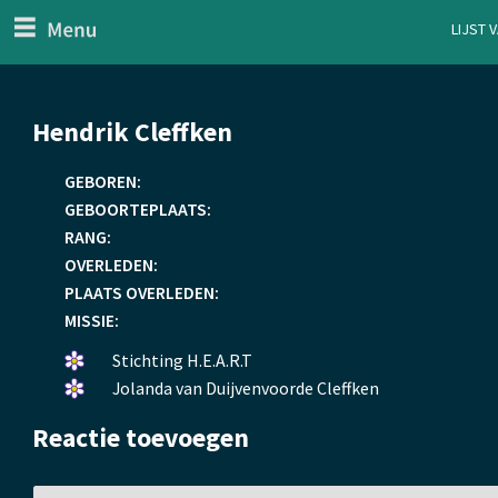
menu
Lijst 
ten Generaal
Overslaan
Hendrik Cleffken
en
naar
GEBOREN:
de
GEBOORTEPLAATS:
inhoud
RANG:
gaan
OVERLEDEN:
PLAATS OVERLEDEN:
MISSIE:
Een
Stichting H.E.A.R.T
bloemetje
Een
Jolanda van Duijvenvoorde Cleffken
gelegd.
bloemetje
Reactie toevoegen
gelegd.