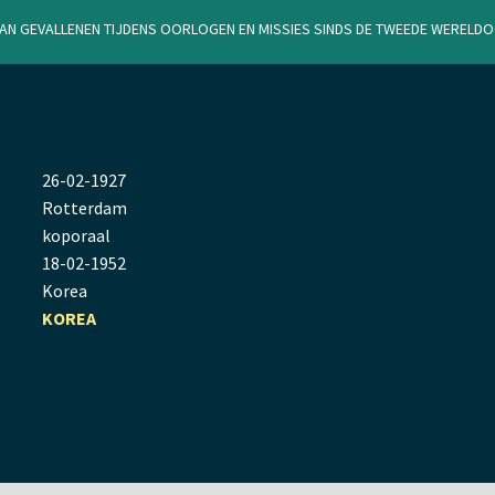
van gevallenen tijdens oorlogen en missies sinds de Tweede Werel
26
-
02
-
1927
Rotterdam
koporaal
18
-
02
-
1952
Korea
KOREA