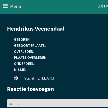
menu
Lijst 
ten Generaal
Overslaan
Hendrikus Veenendaal
en
naar
GEBOREN:
de
GEBOORTEPLAATS:
inhoud
OVERLEDEN:
gaan
PLAATS OVERLEDEN:
ONDERDEEL:
MISSIE:
Een
Stichting H.E.A.R.T
bloemetje
Reactie toevoegen
gelegd.