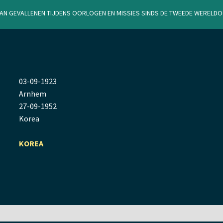
van gevallenen tijdens oorlogen en missies sinds de Tweede Werel
03
-
09
-
1923
Arnhem
27
-
09
-
1952
Korea
KOREA