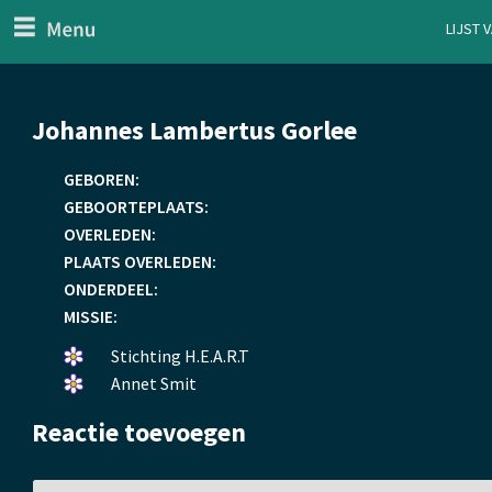
menu
Lijst 
ten Generaal
Overslaan
Johannes Lambertus Gorlee
en
naar
GEBOREN:
de
GEBOORTEPLAATS:
inhoud
OVERLEDEN:
gaan
PLAATS OVERLEDEN:
ONDERDEEL:
MISSIE:
Een
Stichting H.E.A.R.T
bloemetje
Een
Annet Smit
gelegd.
bloemetje
Reactie toevoegen
gelegd.