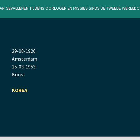
van gevallenen tijdens oorlogen en missies sinds de Tweede Werel
29
-
08
-
1926
Amsterdam
15
-
03
-
1953
Korea
KOREA