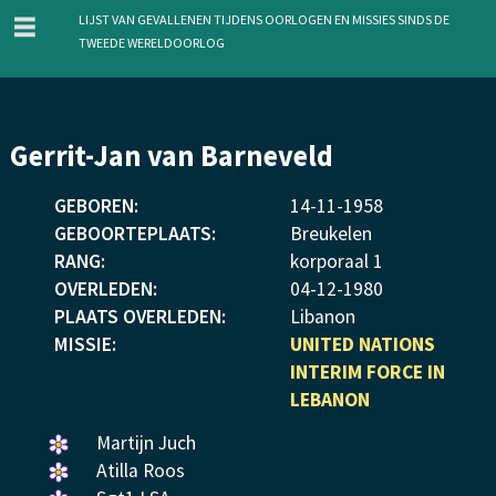
menu
Lijst van gevallenen tijdens oorlogen en missies sinds de
Tweede Wereldoorlog
Overslaan
Gerrit-Jan van Barneveld
en
naar
GEBOREN:
14
-
11
-
1958
de
GEBOORTEPLAATS:
Breukelen
inhoud
RANG:
korporaal 1
gaan
OVERLEDEN:
04
-
12
-
1980
PLAATS OVERLEDEN:
Libanon
MISSIE:
UNITED NATIONS
INTERIM FORCE IN
LEBANON
Een
Martijn Juch
bloemetje
Een
Atilla Roos