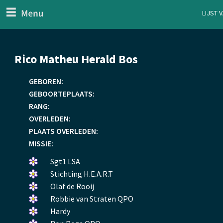
menu
Lijst 
ten Generaal
Overslaan
Rico Matheu Herald Bos
en
naar
GEBOREN:
de
GEBOORTEPLAATS:
inhoud
RANG:
gaan
OVERLEDEN:
PLAATS OVERLEDEN:
MISSIE:
Een
Sgt1 LSA
bloemetje
Een
Stichting H.E.A.R.T
gelegd.
bloemetje
Een
Olaf de Rooij
gelegd.
bloemetje
Een
Robbie van Straten QPO
gelegd.
bloemetje
Een
Hardy