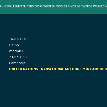
van gevallenen tijdens oorlogen en missies sinds de Tweede Werel
16
-
01
-
1975
Heino
marinier 1
23
-
07
-
1993
Cambodja
UNITED NATIONS TRANSITIONAL AUTHORITY IN CAMBODI