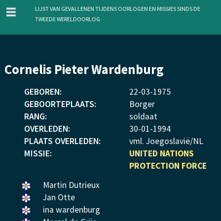
menu
Lijst van gevallenen tijdens oorlogen en missies sinds de
Tweede Wereldoorlog
Overslaan
Cornelis Pieter Wardenburg
en
naar
GEBOREN:
22
-
03
-
1975
de
GEBOORTEPLAATS:
Borger
inhoud
RANG:
soldaat
gaan
OVERLEDEN:
30
-
01
-
1994
PLAATS OVERLEDEN:
vml. Joegoslavië/NL
MISSIE:
UNITED NATIONS
PROTECTION FORCE
Een
Martin Dutrieux
bloemetje
Een
Jan Otte
gelegd.
bloemetje
Een
ina wardenburg