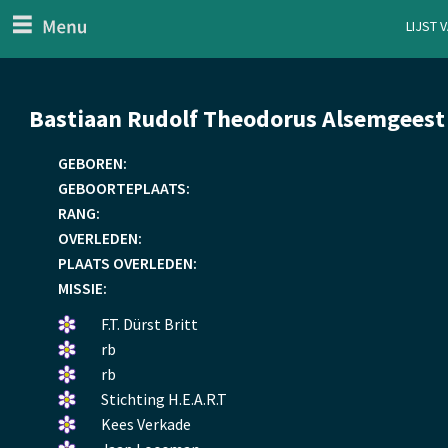
menu
Lijst 
ten Generaal
Overslaan
Bastiaan Rudolf Theodorus Alsemgeest
en
naar
GEBOREN:
de
GEBOORTEPLAATS:
inhoud
RANG:
gaan
OVERLEDEN:
PLAATS OVERLEDEN:
MISSIE:
Een
F.T. Dürst Britt
bloemetje
Een
rb
gelegd.
bloemetje
Een
rb
gelegd.
bloemetje
Een
Stichting H.E.A.R.T
gelegd.
bloemetje
Een
Kees Verkade