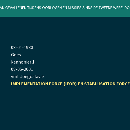
van gevallenen tijdens oorlogen en missies sinds de Tweede Werel
08
-
01
-
1980
Goes
kannonier 1
08
-
05
-
2001
vml. Joegoslavië
IMPLEMENTATION FORCE (IFOR) EN STABILISATION FORCE