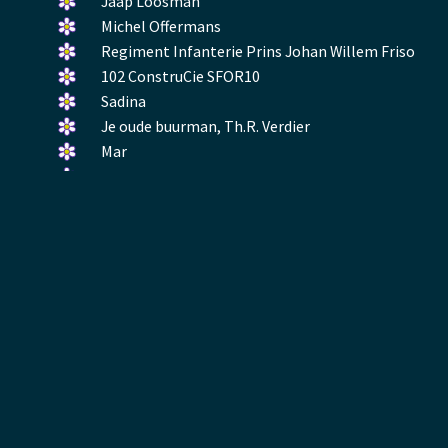
gelegd.
bloemetje
Een
Jaap Loosman
gelegd.
bloemetje
Een
Michel Offermans
gelegd.
bloemetje
Een
Regiment Infanterie Prins Johan Willem Friso
gelegd.
bloemetje
Een
102 ConstruCie SFOR10
gelegd.
bloemetje
Een
Sadina
gelegd.
bloemetje
Een
Je oude buurman, Th.R. Verdier
gelegd.
bloemetje
Een
Mar
gelegd.
bloemetje
Een
Koen
gelegd.
bloemetje
Reactie toevoegen
gelegd.