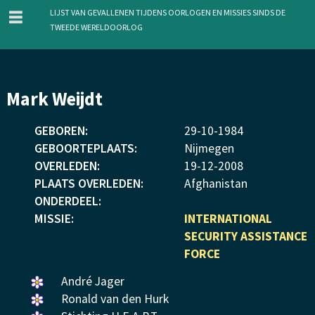
menu
Lijst van gevallenen tijdens oorlogen en missies sinds de
Tweede Wereldoorlog
Overslaan
Mark Weijdt
en
naar
GEBOREN:
29
-
10
-
1984
de
GEBOORTEPLAATS:
Nijmegen
inhoud
OVERLEDEN:
19
-
12
-
2008
gaan
PLAATS OVERLEDEN:
Afghanistan
ONDERDEEL:
MISSIE:
INTERNATIONAL
SECURITY ASSISTANCE
FORCE
Een
André Jager
bloemetje
Een
Ronald van den Hurk