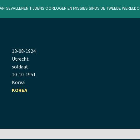
van gevallenen tijdens oorlogen en missies sinds de Tweede Werel
13
-
08
-
1924
Utrecht
soldaat
10
-
10
-
1951
Korea
KOREA