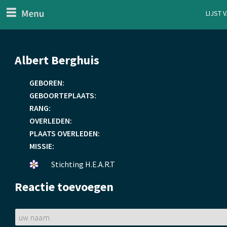
menu
Lijst 
ten Generaal
Overslaan
Albert Berghuis
en
naar
GEBOREN:
de
GEBOORTEPLAATS:
inhoud
RANG:
gaan
OVERLEDEN:
PLAATS OVERLEDEN:
MISSIE:
Een
Stichting H.E.A.R.T
bloemetje
Reactie toevoegen
gelegd.