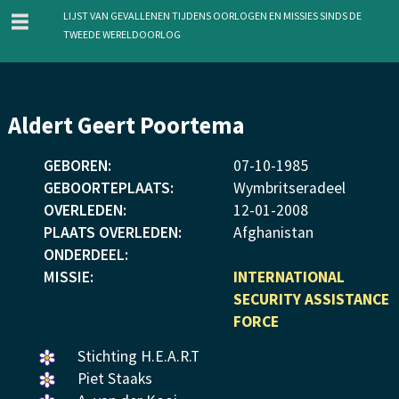
menu
Lijst van gevallenen tijdens oorlogen en missies sinds de
Tweede Wereldoorlog
Overslaan
Aldert Geert Poortema
en
naar
GEBOREN:
07
-
10
-
1985
de
GEBOORTEPLAATS:
Wymbritseradeel
inhoud
OVERLEDEN:
12
-
01
-
2008
gaan
PLAATS OVERLEDEN:
Afghanistan
ONDERDEEL:
MISSIE:
INTERNATIONAL
SECURITY ASSISTANCE
FORCE
Een
Stichting H.E.A.R.T
bloemetje
Een
Piet Staaks