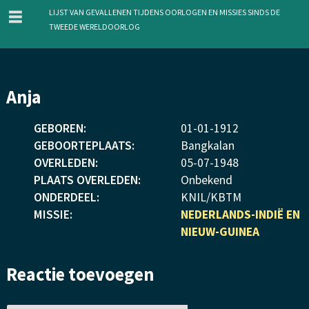
menu
Lijst van gevallenen tijdens oorlogen en missies sinds de
Tweede Wereldoorlog
Overslaan
Anja
en
naar
GEBOREN:
01
-
01
-
1912
de
GEBOORTEPLAATS:
Bangkalan
inhoud
OVERLEDEN:
05
-
07
-
1948
gaan
PLAATS OVERLEDEN:
Onbekend
ONDERDEEL:
KNIL/KBTM
MISSIE:
NEDERLANDS-INDIË EN
NIEUW-GUINEA
Reactie toevoegen