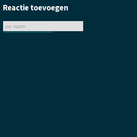
gelegd.
bloemetje
Reactie toevoegen
gelegd.