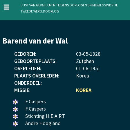
menu
Lijst van gevallenen tijdens oorlogen en missies sinds de
Tweede Wereldoorlog
Overslaan
Barend van der Wal
en
naar
GEBOREN:
03
-
05
-
1928
de
GEBOORTEPLAATS:
Zutphen
inhoud
OVERLEDEN:
01
-
06
-
1951
gaan
PLAATS OVERLEDEN:
Korea
ONDERDEEL:
MISSIE:
KOREA
Een
F.Caspers
bloemetje
Een
F.Caspers
gelegd.
bloemetje
Een
Stichting H.E.A.R.T
gelegd.
bloemetje
Een
Andre Hoogland