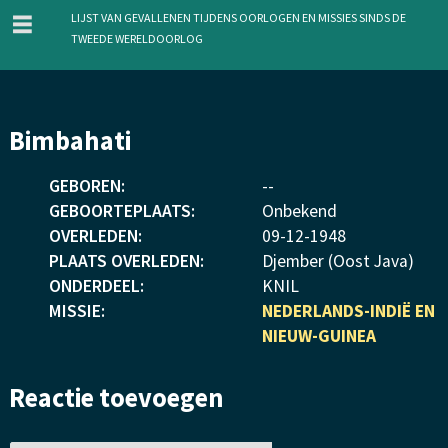
menu
Lijst van gevallenen tijdens oorlogen en missies sinds de
Tweede Wereldoorlog
Overslaan
Bimbahati
en
naar
GEBOREN:
--
de
GEBOORTEPLAATS:
Onbekend
inhoud
OVERLEDEN:
09
-
12
-
1948
gaan
PLAATS OVERLEDEN:
Djember (Oost Java)
ONDERDEEL:
KNIL
MISSIE:
NEDERLANDS-INDIË EN
NIEUW-GUINEA
Reactie toevoegen